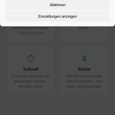
Ablehnen
Unabhängig
Top-Konditionen
Einstellungen anzeigen
Wir vergleichen
Die passende Lösung
Angebote
finden, ohne zu viel zu
verschiedener Anbieter
zahlen.
– nicht nur eines.
⏱
🔒
Schnell
Sicher
In wenigen Minuten zur
SSL-verschlüsselt und
passenden Lösung –
DSGVO-konform – Ihre
komplett online.
Daten sind geschützt.