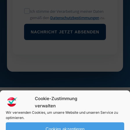
Ich stimme der Verarbeitung meiner Daten
gemäß den
Datenschutzbestimmungen
zu.
NACHRICHT JETZT ABSENDEN
100 % kostenlos &
Cookie-Zustimmung
✓
✓
Schnelle Rückmeldung
unverbindlich
verwalten
Wir verwenden Cookies, um unsere Website und unseren Service zu
optimieren.
SSL-verschlüsselt &
✓
✓
Österreichweit
DSGVO-konform
Cookies akzeptieren