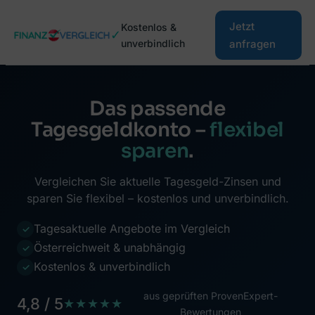
Zum
Jetzt
Kostenlos &
Inhalt
✓
unverbindlich
anfragen
springen
Das passende
Tagesgeldkonto –
flexibel
sparen
.
Vergleichen Sie aktuelle Tagesgeld-Zinsen und
sparen Sie flexibel – kostenlos und unverbindlich.
Tagesaktuelle Angebote im Vergleich
✓
Österreichweit & unabhängig
✓
Kostenlos & unverbindlich
✓
aus geprüften ProvenExpert-
4,8 / 5
★★★★★
Bewertungen