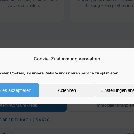
zu viel zu zahlen.
Lösung – komplett online.
Cookie-Zustimmung verwalten
ne Finanzierung kostet – tran
nden Cookies, um unsere Website und unseren Service zu optimieren.
äsentative Beispiele für Konsum- und Immobilienkredit, inkl
ten – zentral gepflegt und gesetzeskonform (§ 5 VKrG / § 
ies akzeptieren
Ablehnen
Einstellungen an
ten-/Konsumkredit
Immobilienfinanzie
 BEISPIEL NACH § 5 VKRG