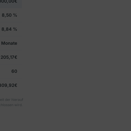
000,00€
8,50 %
8,84 %
 Monate
205,17€
60
.309,92€
eit der hierauf
hlossen wird.