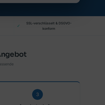
SSL-verschlüsselt & DSGVO-
✓
konform
 Angebot
passende
3