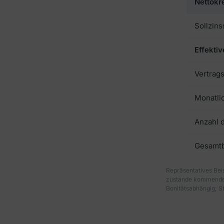
Nettokr
Sollzinss
Effektiv
Vertrags
Monatli
Anzahl 
Gesamtb
Repräsentatives Beis
zustande kommenden 
Bonitätsabhängig; St