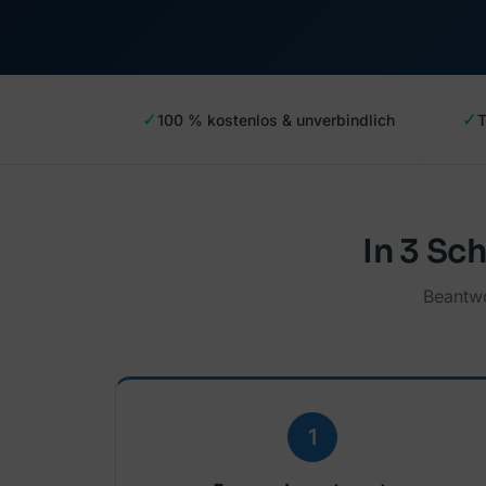
✓
✓
100 % kostenlos & unverbindlich
T
In 3 Sc
Beantwo
1