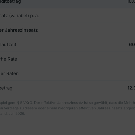
editbetrag
10.
atz (variabel) p. a.
er Jahreszinssatz
laufzeit
60
che Rate
der Raten
etrag
12
piel gem. § 5 VKrG. Der effektive Jahreszinssatz ist so gewählt, dass die Mehrh
Verträge zu diesem oder einem niedrigeren effektiven Jahreszinssatz abgesc
and: Juli 2026.