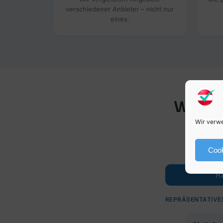
verschiedener Anbieter – nicht nur
eines.
Was ei
Wir verwe
Repr
Nebenkos
Cook
Ra
REPRÄSENTATIVES