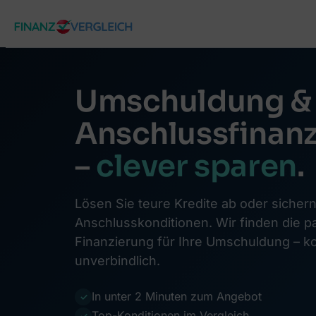
Zum
Inhalt
springen
Umschuldung &
Anschlussfinan
–
clever sparen
.
Lösen Sie teure Kredite ab oder sichern
Anschlusskonditionen. Wir finden die 
Finanzierung für Ihre Umschuldung – k
unverbindlich.
In unter 2 Minuten zum Angebot
✓
Top-Konditionen im Vergleich
✓