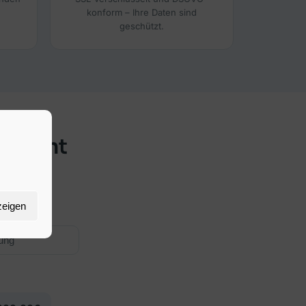
konform – Ihre Daten sind
geschützt.
sparent
usive
6 HIKrG).
zeigen
rung