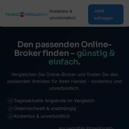
Zum
Jetzt
Kostenlos &
Inhalt
✓
unverbindlich
anfragen
springen
Den passenden Online-
Broker finden –
günstig &
einfach
.
Vergleichen Sie Online-Broker und finden Sie den
passenden Anbieter für Ihren Handel – kostenlos und
unverbindlich.
Tagesaktuelle Angebote im Vergleich
✓
Österreichweit & unabhängig
✓
Kostenlos & unverbindlich
✓
aus geprüften ProvenExpert-