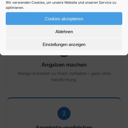
Angebot
Wir verwenden Cookies, um unsere Website und unseren Service zu
optimieren.
Ein paar Angaben genügen – wir zeigen Ihnen die
Cookies akzeptieren
passenden Angebote im direkten Vergleich.
Ablehnen
Einstellungen anzeigen
1
Angaben machen
Wenige Eckdaten zu Ihrem Vorhaben – ganz ohne
Verpflichtung.
2
Angebote vergleichen