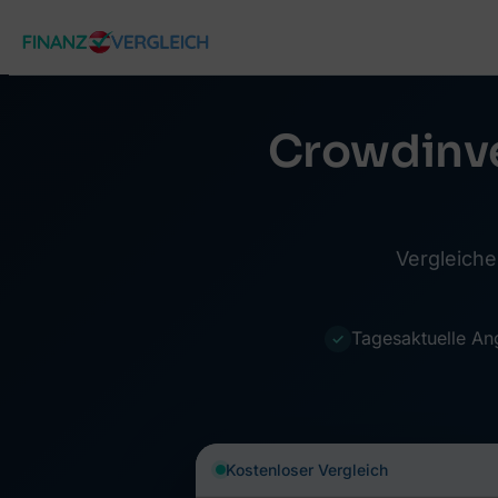
Zum
Inhalt
springen
Crowdinve
Vergleiche
Tagesaktuelle An
✓
Kostenloser Vergleich