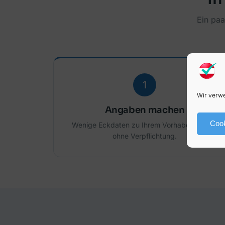
Ein pa
1
Wir verwe
Angaben machen
Cook
Wenige Eckdaten zu Ihrem Vorhaben – ganz
ohne Verpflichtung.