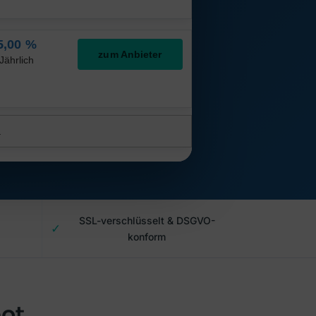
SSL-verschlüsselt & DSGVO-
✓
konform
bot