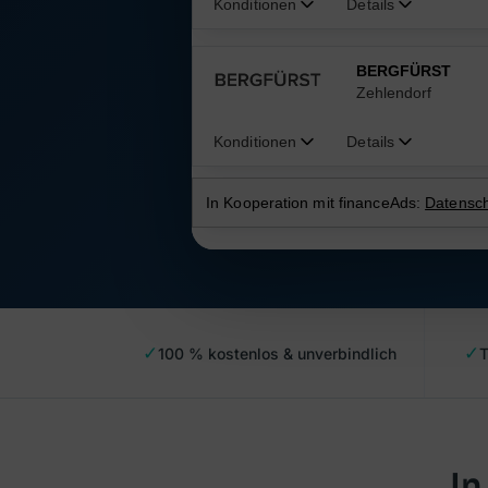
✓
✓
100 % kostenlos & unverbindlich
T
In