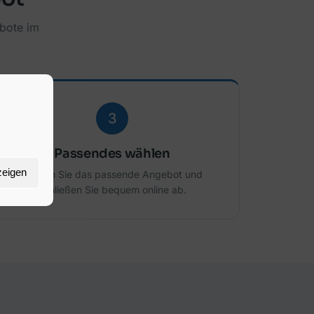
bote im
3
Passendes wählen
zeigen
Wählen Sie das passende Angebot und
schließen Sie bequem online ab.