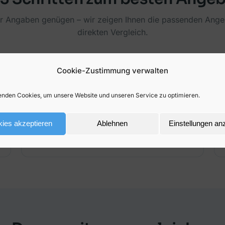
ar Angaben genügen – wir zeigen Ihnen die passenden Ange
direkten Vergleich.
Cookie-Zustimmung verwalten
2
nden Cookies, um unsere Website und unseren Service zu optimieren.
Angebote vergleichen
ies akzeptieren
Ablehnen
Einstellungen an
Sie sehen tagesaktuelle Angebote transparent
gegenübergestellt.